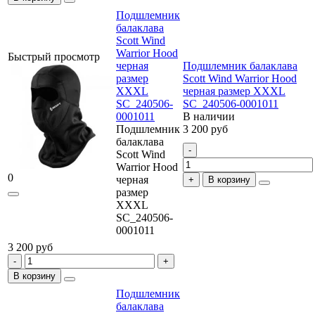
Подшлемник
балаклава
Scott Wind
Warrior Hood
Быстрый просмотр
черная
Подшлемник балаклава
размер
Scott Wind Warrior Hood
XXXL
черная размер XXXL
SC_240506-
SC_240506-0001011
0001011
В наличии
Подшлемник
3 200 руб
балаклава
Scott Wind
Warrior Hood
0
черная
В корзину
размер
XXXL
SC_240506-
0001011
3 200 руб
В корзину
Подшлемник
балаклава