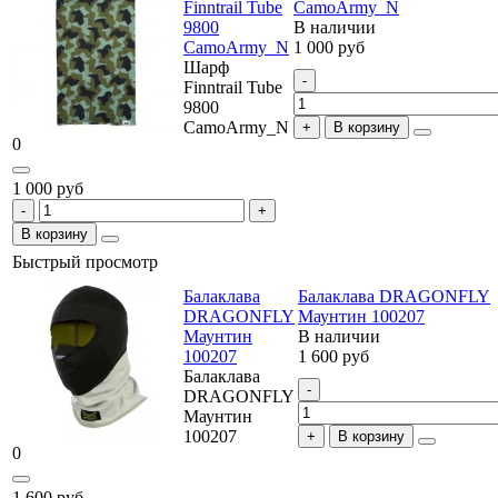
Finntrail Tube
CamoArmy_N
9800
В наличии
CamoArmy_N
1 000 руб
Шарф
Finntrail Tube
9800
CamoArmy_N
В корзину
0
1 000 руб
В корзину
Быстрый просмотр
Балаклава
Балаклава DRAGONFLY
DRAGONFLY
Маунтин 100207
Маунтин
В наличии
100207
1 600 руб
Балаклава
DRAGONFLY
Маунтин
100207
В корзину
0
1 600 руб