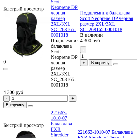
Scott
Neoprene DP
Быстрый просмотр
черная
Подшлемник балаклава
размер
Scott Neoprene DP черная
2XL/3XL
размер 2XL/3XL
SC_268165-
SC_268165-0001018
0001018
В наличии
Подшлемник
4 300 руб
балаклава
Scott
Neoprene DP
0
черная
В корзину
размер
2XL/3XL
SC_268165-
0001018
4 300 руб
В корзину
221663-
1010-07
Балаклава
Быстрый просмотр
FXR
221663-1010-07 Балаклава
Shredder
FXR Shredder Thermal