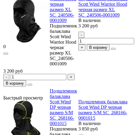
черная
Scott Wind Warrior Hood
размер XL
черная размер XL
SC_240506-
SC_240506-0001009
0001009
В наличии
Подшлемник
3 200 руб
балаклава
Scott Wind
Warrior Hood
0
черная
В корзину
размер XL
SC_240506-
0001009
3 200 руб
В корзину
Подшлемник
балаклава
Быстрый просмотр
Scott Wind
Подшлемник балаклава
DP черная
Scott Wind DP черная
размер S/M
размер S/M SC_268166-
SC_268166-
0001015
0001015
В наличии
Подшлемник
3 850 руб
балаклава