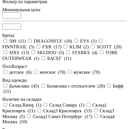
Фильтр по параметрам
Минимальная цена
Бренд
509 (
11
)
DRAGONFLY (
18
)
EVS (
1
)
FINNTRAIL (
5
)
FXR (
17
)
KLIM (
2
)
SCOTT (
20
)
SIXS (
13
)
SKI-DOO (
5
)
STARKS (
4
)
TOBE
OUTERWEAR (
1
)
БАСЕГ (
11
)
Пол/Возраст
детское (
6
)
женское (
70
)
мужское (
70
)
Вид одежды
Балаклава (
45
)
Балаклава с отсекателем (
20
)
Бафф
(
11
)
Наличие на складах
Склад Baseg (
1
)
Склад Самара (
1
)
Склад1
Красноярск (
21
)
Склад3 Красноярск (
53
)
Склад3
Москва (
5
)
Склад3 Санкт-Петербург (
17
)
Склад4
Москва (
10
)