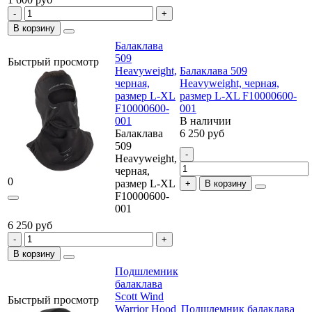
В корзину
Балаклава
509
Быстрый просмотр
Heavyweight,
Балаклава 509
черная,
Heavyweight, черная,
размер L-XL
размер L-XL F10000600-
F10000600-
001
001
В наличии
Балаклава
6 250 руб
509
Heavyweight,
черная,
0
размер L-XL
В корзину
F10000600-
001
6 250 руб
В корзину
Подшлемник
балаклава
Scott Wind
Быстрый просмотр
Warrior Hood
Подшлемник балаклава