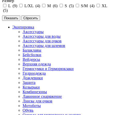
Размер
L (
9
)
L/XL (
4
)
M (
6
)
S (
5
)
S/M (
4
)
XL
(
5
)
Экипировка
Аксессуары
Аксессуары для воды
Аксессуары для очков
Аксессуары для шлемов
Балаклавы
Бейсболки
Вейдерсы
Верхняя одежда
Гермосумки и Герморюкзаки
Гидроодежда
Дождевики
Защита
Козырьки
Комбинезоны
Лавинное снаряжение
Линзы для очков
Мотоботы
Обувь
Одежда для мотокросса и эндуро