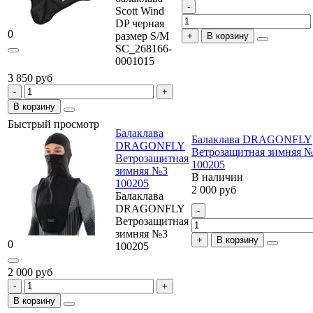
Scott Wind
DP черная
0
размер S/M
В корзину
SC_268166-
0001015
3 850 руб
В корзину
Быстрый просмотр
Балаклава
Балаклава DRAGONFLY
DRAGONFLY
Ветрозащитная зимняя 
Ветрозащитная
100205
зимняя №3
В наличии
100205
2 000 руб
Балаклава
DRAGONFLY
Ветрозащитная
зимняя №3
В корзину
0
100205
2 000 руб
В корзину