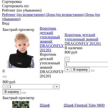
Сортировка
Сортировать по:
Рейтинг (по убыванию)
Рейтинг (по возрастанию)
Цена (по возрастанию)
Цена (по
убыванию)
Вид:
Воротник
Быстрый просмотр
детский
Воротник детский
утепленный
утепленный зимний
зимний
DRAGONFLY 201201
DRAGONFLY
В наличии
201201
800 руб
Воротник
детский
утепленный
зимний
В корзину
0
DRAGONFLY
201201
800 руб
В корзину
Быстрый просмотр
Шарф
Шарф Finntrail Tube 9800