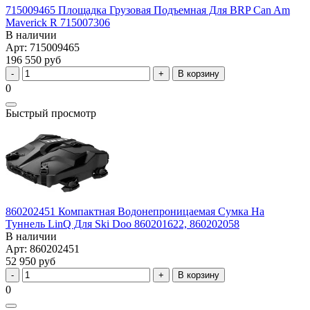
715009465 Площадка Грузовая Подъемная Для BRP Can Am
Maverick R 715007306
В наличии
Арт: 715009465
196 550 руб
В корзину
0
Быстрый просмотр
860202451 Компактная Водонепроницаемая Сумка На
Туннель LinQ Для Ski Doo 860201622, 860202058
В наличии
Арт: 860202451
52 950 руб
В корзину
0