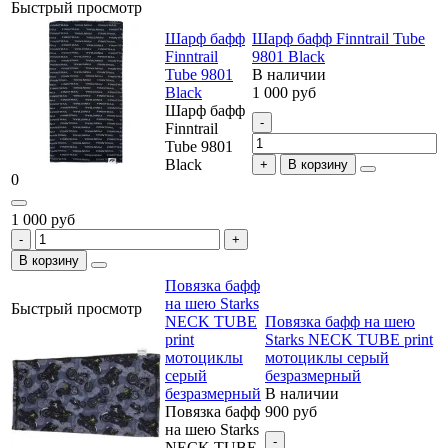
Быстрый просмотр
Шарф бафф
Шарф бафф Finntrail Tube
Finntrail
9801 Black
Tube 9801
В наличии
Black
1 000 руб
Шарф бафф
Finntrail
Tube 9801
Black
В корзину
0
1 000 руб
В корзину
Повязка бафф
на шею Starks
Быстрый просмотр
NECK TUBE
Повязка бафф на шею
print
Starks NECK TUBE print
мотоциклы
мотоциклы серый
серый
безразмерный
безразмерный
В наличии
Повязка бафф
900 руб
на шею Starks
NECK TUBE