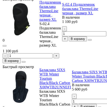
Подшлемник
S-02.4 Подшлемник
балаклава
балаклава ThermoLine
ThermoLine
черная , размер XL
черная ,
В наличии
размер XL
1 100 руб
S-02.4
Подшлемник
балаклава
ThermoLine
В корзину
0
черная ,
размер XL
1 100 руб
В корзину
Быстрый просмотр
Балаклава SIXS
Балаклава SIXS WT
WTB Winter
Winter Tourism Black/
Tourism
Carbon X00WTB2UN
Black/Black Carbon
В наличии
X00WTB2UNNEFI
5 600 руб
Балаклава SIXS
WTB Winter
Tourism
Black/Black Carbon
В корзину