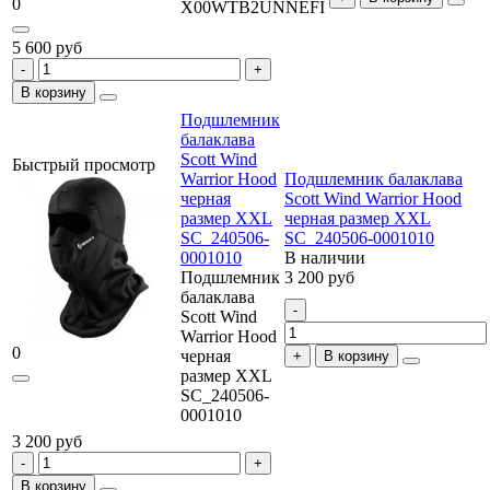
0
X00WTB2UNNEFI
5 600 руб
В корзину
Подшлемник
балаклава
Scott Wind
Быстрый просмотр
Warrior Hood
Подшлемник балаклава
черная
Scott Wind Warrior Hood
размер XXL
черная размер XXL
SC_240506-
SC_240506-0001010
0001010
В наличии
Подшлемник
3 200 руб
балаклава
Scott Wind
Warrior Hood
0
черная
В корзину
размер XXL
SC_240506-
0001010
3 200 руб
В корзину